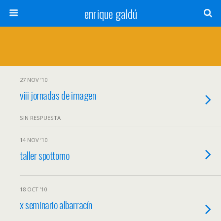
enrique galdú
27 NOV ’10
viii jornadas de imagen
SIN RESPUESTA
14 NOV ’10
taller spottorno
18 OCT ’10
x seminario albarracín