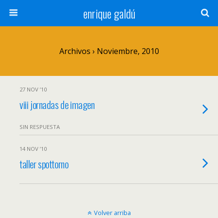
enrique galdú
Archivos › Noviembre, 2010
27 NOV ’10
viii jornadas de imagen
SIN RESPUESTA
14 NOV ’10
taller spottorno
Volver arriba